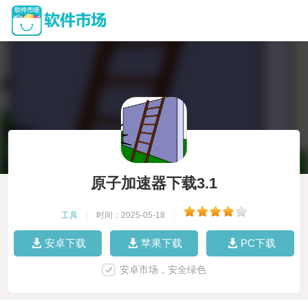
原子加速器下载3.1
工具
|
时间：2025-05-18
|
安卓下载
苹果下载
PC下载
安卓市场，安全绿色