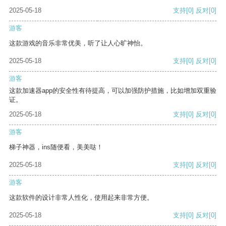
2025-05-18
支持
[0]
反对
[0]
游客
这款游戏的音乐非常优美，听了让人心旷神怡。
2025-05-18
支持
[0]
反对
[0]
游客
这款加速器app的安全性有待提高，可以加强防护措施，比如增加双重验
证。
2025-05-18
支持
[0]
反对
[0]
游客
梯子神器，ins随便看，美美哒！
2025-05-18
支持
[0]
反对
[0]
游客
这款软件的设计非常人性化，使用起来非常方便。
2025-05-18
支持
[0]
反对
[0]