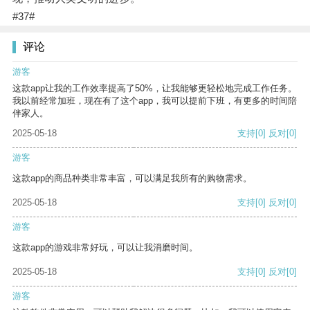
#37#
评论
游客
这款app让我的工作效率提高了50%，让我能够更轻松地完成工作任务。
我以前经常加班，现在有了这个app，我可以提前下班，有更多的时间陪
伴家人。
2025-05-18
支持
[0]
反对
[0]
游客
这款app的商品种类非常丰富，可以满足我所有的购物需求。
2025-05-18
支持
[0]
反对
[0]
游客
这款app的游戏非常好玩，可以让我消磨时间。
2025-05-18
支持
[0]
反对
[0]
游客