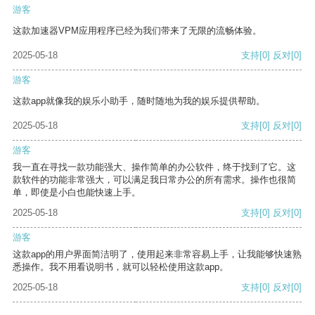
游客
这款加速器VPM应用程序已经为我们带来了无限的流畅体验。
2025-05-18
支持
[0]
反对
[0]
游客
这款app就像我的娱乐小助手，随时随地为我的娱乐提供帮助。
2025-05-18
支持
[0]
反对
[0]
游客
我一直在寻找一款功能强大、操作简单的办公软件，终于找到了它。这
款软件的功能非常强大，可以满足我日常办公的所有需求。操作也很简
单，即使是小白也能快速上手。
2025-05-18
支持
[0]
反对
[0]
游客
这款app的用户界面简洁明了，使用起来非常容易上手，让我能够快速熟
悉操作。我不用看说明书，就可以轻松使用这款app。
2025-05-18
支持
[0]
反对
[0]