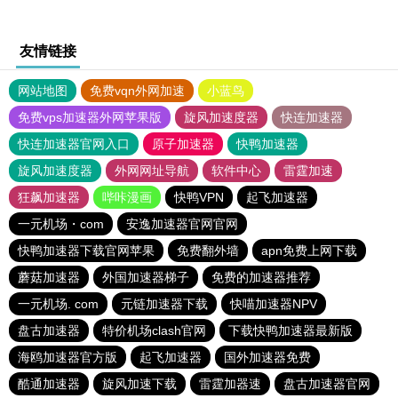
友情链接
网站地图
免费vqn外网加速
小蓝鸟
免费vps加速器外网苹果版
旋风加速度器
快连加速器
快连加速器官网入口
原子加速器
快鸭加速器
旋风加速度器
外网网址导航
软件中心
雷霆加速
狂飙加速器
哔咔漫画
快鸭VPN
起飞加速器
一元机场・com
安逸加速器官网官网
快鸭加速器下载官网苹果
免费翻外墙
apn免费上网下载
蘑菇加速器
外国加速器梯子
免费的加速器推荐
一元机场. com
元链加速器下载
快喵加速器NPV
盘古加速器
特价机场clash官网
下载快鸭加速器最新版
海鸥加速器官方版
起飞加速器
国外加速器免费
酷通加速器
旋风加速下载
雷霆加器速
盘古加速器官网