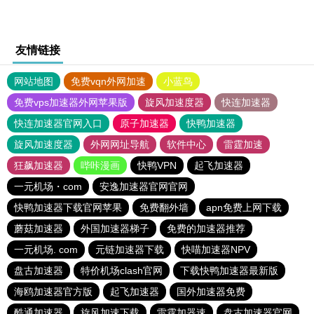
友情链接
网站地图
免费vqn外网加速
小蓝鸟
免费vps加速器外网苹果版
旋风加速度器
快连加速器
快连加速器官网入口
原子加速器
快鸭加速器
旋风加速度器
外网网址导航
软件中心
雷霆加速
狂飙加速器
哔咔漫画
快鸭VPN
起飞加速器
一元机场・com
安逸加速器官网官网
快鸭加速器下载官网苹果
免费翻外墙
apn免费上网下载
蘑菇加速器
外国加速器梯子
免费的加速器推荐
一元机场. com
元链加速器下载
快喵加速器NPV
盘古加速器
特价机场clash官网
下载快鸭加速器最新版
海鸥加速器官方版
起飞加速器
国外加速器免费
酷通加速器
旋风加速下载
雷霆加器速
盘古加速器官网