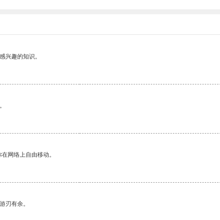
己感兴趣的知识。
。
你在网络上自由移动。
中游刃有余。