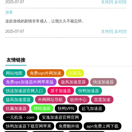
2025-07-07
支持
[0]
反对
[0]
游客
这款游戏的剧情非常感人，让我久久不能忘怀。
2025-07-07
支持
[0]
反对
[0]
友情链接
网站地图
免费vqn外网加速
小蓝鸟
免费vps加速器外网苹果版
旋风加速度器
快连加速器
快连加速器官网入口
原子加速器
快鸭加速器
旋风加速度器
外网网址导航
软件中心
雷霆加速
狂飙加速器
哔咔漫画
快鸭VPN
起飞加速器
一元机场・com
安逸加速器官网官网
快鸭加速器下载官网苹果
免费翻外墙
apn免费上网下载