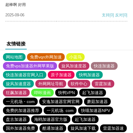
超棒啊 好用
2025-09-06
支持
[0]
反对
[0]
友情链接
网站地图
免费vqn外网加速
小蓝鸟
免费vps加速器外网苹果版
旋风加速度器
快连加速器
快连加速器官网入口
原子加速器
快鸭加速器
旋风加速度器
外网网址导航
软件中心
雷霆加速
狂飙加速器
哔咔漫画
快鸭VPN
起飞加速器
一元机场・com
安逸加速器官网官网
蘑菇加速器
免费的加速器推荐
一元机场. com
快喵加速器NPV
盘古加速器
海鸥加速器官方版
起飞加速器
国外加速器免费
酷通加速器
旋风加速下载
雷霆加器速