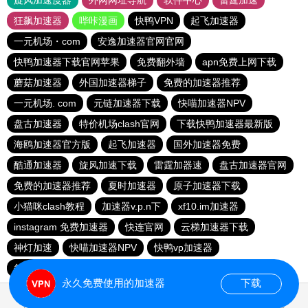
旋风加速度器
外网网址导航
软件中心
雷霆加速
狂飙加速器
哔咔漫画
快鸭VPN
起飞加速器
一元机场・com
安逸加速器官网官网
快鸭加速器下载官网苹果
免费翻外墙
apn免费上网下载
蘑菇加速器
外国加速器梯子
免费的加速器推荐
一元机场. com
元链加速器下载
快喵加速器NPV
盘古加速器
特价机场clash官网
下载快鸭加速器最新版
海鸥加速器官方版
起飞加速器
国外加速器免费
酷通加速器
旋风加速下载
雷霆加器速
盘古加速器官网
免费的加速器推荐
夏时加速器
原子加速器下载
小猫咪clash教程
加速器v.p.n下
xf10.im加速器
instagram 免费加速器
快连官网
云梯加速器下载
神灯加速
快喵加速器NPV
快鸭vp加速器
每天免费加速器梯子
永久免费使用的加速器
下载
0.016183s