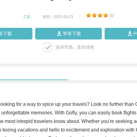
工具
|
时间：2025-05-21
|
卓下载
苹果下载
安卓市场，安全绿色
ooking for a way to spice up your travels? Look no further than 
unforgettable memories. With Gofly, you can easily book flights t
 most intrepid travelers know about. Whether you're seeking ad
boring vacations and hello to excitement and exploration with G