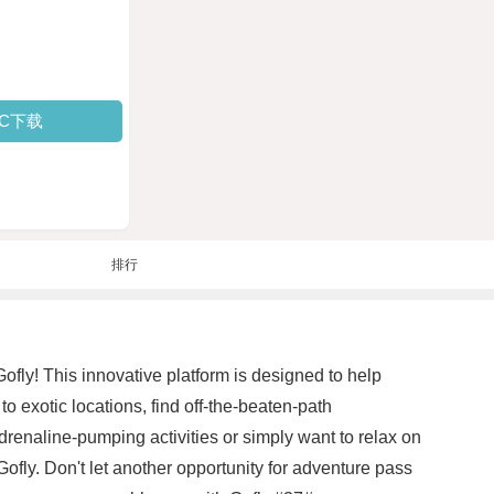
PC下载
排行
Gofly! This innovative platform is designed to help
o exotic locations, find off-the-beaten-path
renaline-pumping activities or simply want to relax on
ofly. Don't let another opportunity for adventure pass