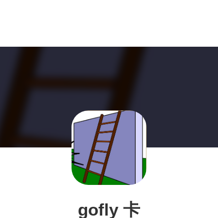
gofly 卡