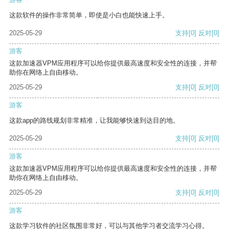
这款软件的操作非常简单，即使是小白也能快速上手。
2025-05-29
支持
[0]
反对
[0]
游客
这款加速器VPM应用程序可以给你提供最高速度和安全性的连接，并帮
助你在网络上自由移动。
2025-05-29
支持
[0]
反对
[0]
游客
这款app的路线规划非常精准，让我能够快速到达目的地。
2025-05-29
支持
[0]
反对
[0]
游客
这款加速器VPM应用程序可以给你提供最高速度和安全性的连接，并帮
助你在网络上自由移动。
2025-05-29
支持
[0]
反对
[0]
游客
这款学习软件的社区氛围非常好，可以与其他学习者交流学习心得。