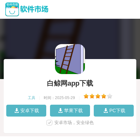
白鲸网app下载
工具
|
时间：2025-05-29
|
安卓下载
苹果下载
PC下载
安卓市场，安全绿色